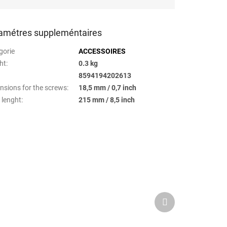
amétres suppleméntaires
gorie
ACCESSOIRES
ht
:
0.3 kg
8594194202613
nsions for the screws
:
18,5 mm / 0,7 inch
 lenght
:
215 mm / 8,5 inch
Next
product