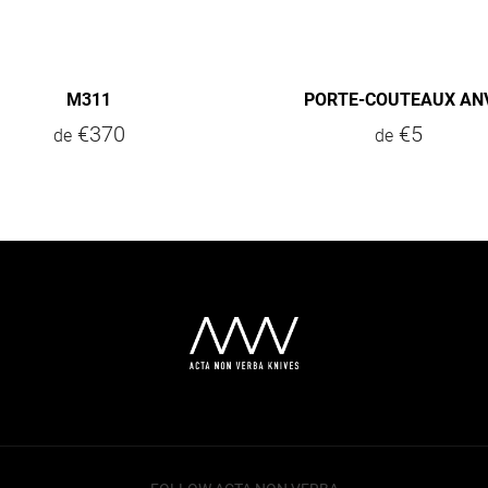
M311
PORTE-COUTEAUX AN
€370
€5
de
de