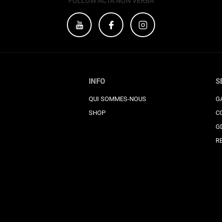
FOLLOW ACTA NON VERBA
INFO
S
QUI SOMMES-NOUS
G
SHOP
C
G
R