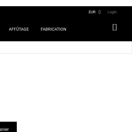
Français
EUR
Login
AFFÛTAGE
FABRICATION
anier