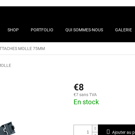
SHOP
PORTFOLIO
QUI SOMMES-NOUS
GALERIE
ACT
TTACHES MOLLE 75MM
MOLLE
€8
€7 sans TVA
En stock
Ajouter au p