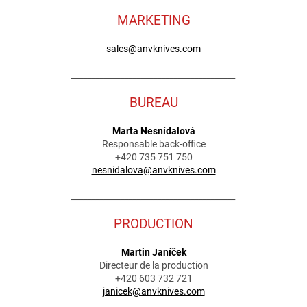
MARKETING
sales@anvknives.com
________________________________________
BUREAU
Marta Nesnídalová
Responsable back-office
+420 735 751 750
nesnidalova@anvknives.com
________________________________________
PRODUCTION
Martin Janíček
Directeur de la production
+420 603 732 721
janicek@anvknives.com