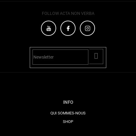
o
l
FOLLOW ACTA NON VERBA
s
PŘIHLÁSIT
SE
INFO
QUI SOMMES-NOUS
SHOP