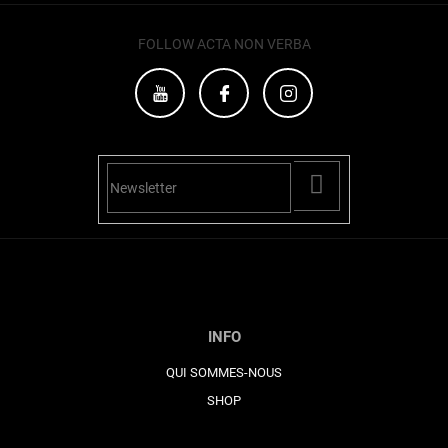
o
l
FOLLOW ACTA NON VERBA
s
PŘIHLÁSIT
SE
INFO
QUI SOMMES-NOUS
SHOP