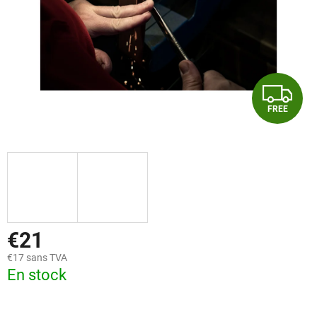
F
FREE
R
E
E
€21
€17 sans TVA
En stock