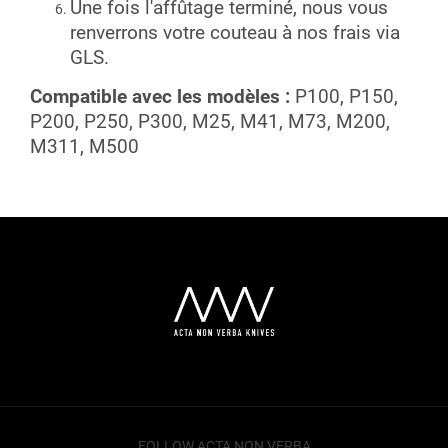
Une fois l'affûtage terminé, nous vous
renverrons votre couteau à nos frais via
GLS.
Compatible avec les modèles :
P100, P150,
P200, P250, P300, M25, M41, M73, M200,
M311, M500
F
o
o
t
e
r
FOLLOW ACTA NON VERBA