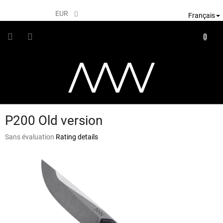
Skip
to
EUR
Français
content
SHOPP
CART
P200 Old version
The
Sans évaluation
Rating details
average
product
rating
is
0,0
out
of
5
stars.