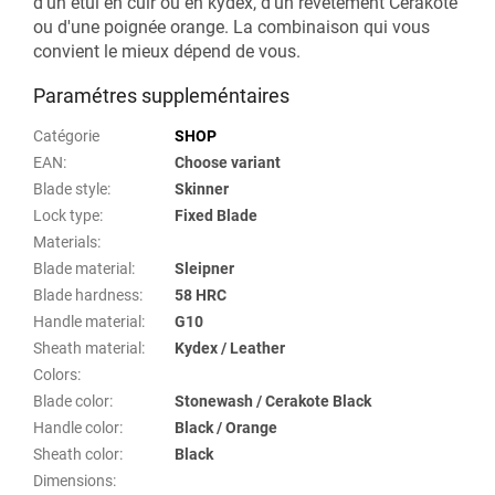
d'un étui en cuir ou en kydex, d'un revêtement Cerakote
ou d'une poignée orange. La combinaison qui vous
convient le mieux dépend de vous.
Paramétres suppleméntaires
Catégorie
SHOP
EAN
:
Choose variant
Blade style
:
Skinner
Lock type
:
Fixed Blade
Materials
:
Blade material
:
Sleipner
Blade hardness
:
58 HRC
Handle material
:
G10
Sheath material
:
Kydex / Leather
Colors
:
Blade color
:
Stonewash / Cerakote Black
Handle color
:
Black / Orange
Sheath color
:
Black
Dimensions
: