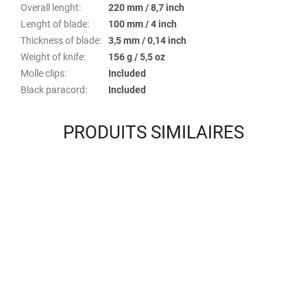
Overall lenght
:
220 mm / 8,7 inch
Lenght of blade
:
100 mm / 4 inch
Thickness of blade
:
3,5 mm / 0,14 inch
Weight of knife
:
156 g / 5,5 oz
Molle clips
:
Included
Black paracord
:
Included
PRODUITS SIMILAIRES