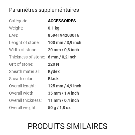
Paramétres suppleméntaires
Catégorie
ACCESSOIRES
Weight
:
0.1 kg
EAN
:
8594194203016
Lenght of stone
:
100 mm / 3,9 inch
Width of stone
:
20 mm / 0,8 inch
Thickness of stone
:
6 mm / 0,2 inch
Grit of stone
:
220 N
Sheath material
:
Kydex
Sheath color
:
Black
Overall lenght
:
125 mm / 4,9 inch
Overall width
:
35 mm / 1,4 inch
Overall thickness
:
11 mm / 0,4 inch
Overall weight
:
50 g / 1,8 oz
PRODUITS SIMILAIRES