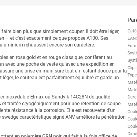
Par
faire bien plus que simplement couper. Il doit être léger,
Caté
idien – et c’est exactement ce que propose A100. Ses
EAN
:
 aluminium rehaussent encore son caractère.
Form
Syst
les en rose gold et en rouge classique, confèrent au
Syst
en avec une poche de veste qu’avec une expédition en
Clip
assure une prise en main sûre tout en restant douce pour la
Type
t léger, le couteau est parfaitement équilibré et garde un
Maté
Maté
ier inoxydable Elmax ou Sandvik 14C28N de qualité
Dure
s et traitée cryogéniquement pour une rétention de coupe
Maté
nte résistance à la corrosion. Elle est recouverte d’un
Coul
ge swedge caractéristique signé ANV améliore la pénétration
Coul
Coul
Dime
ttant en polymère GRN noir, qui fait à la fois office de