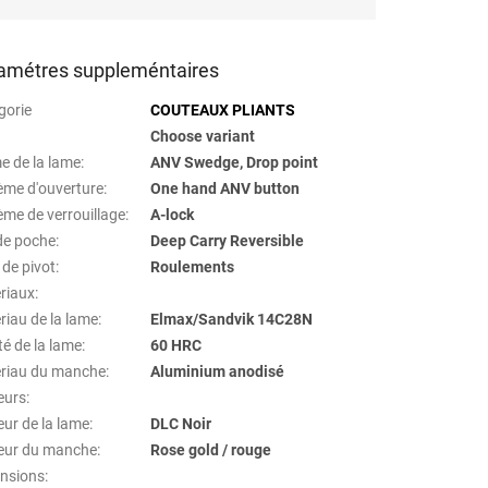
amétres suppleméntaires
gorie
COUTEAUX PLIANTS
Choose variant
e de la lame
:
ANV Swedge, Drop point
ème d'ouverture
:
One hand ANV button
ème de verrouillage
:
A-lock
 de poche
:
Deep Carry Reversible
 de pivot
:
Roulements
riaux
:
riau de la lame
:
Elmax/Sandvik 14C28N
té de la lame
:
60 HRC
riau du manche
:
Aluminium anodisé
eurs
:
eur de la lame
:
DLC Noir
eur du manche
:
Rose gold / rouge
nsions
: