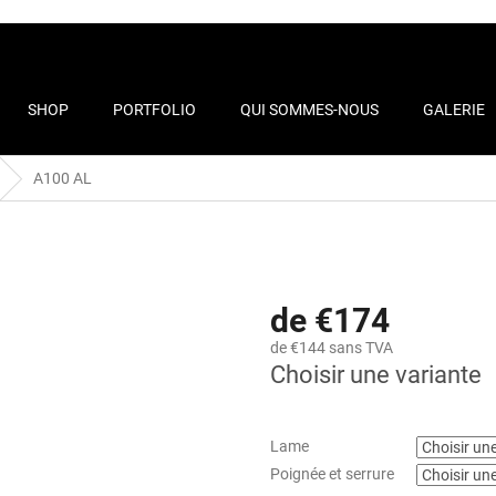
SHOP
PORTFOLIO
QUI SOMMES-NOUS
GALERIE
ACT
A100 AL
de €174
de €144 sans TVA
Choisir une variante
Lame
Poignée et serrure