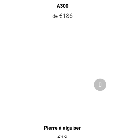
A300
€186
de
Next
product
Pierre à aiguiser
€13