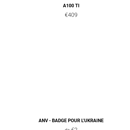
A100 TI
€409
ANV - BADGE POUR L'UKRAINE
€2