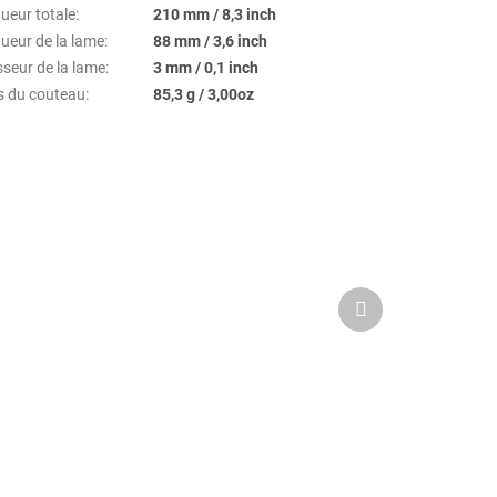
ueur totale
:
210 mm / 8,3 inch
ueur de la lame
:
88 mm / 3,6 inch
sseur de la lame
:
3 mm / 0,1 inch
s du couteau
:
85,3 g / 3,00oz
Next
product