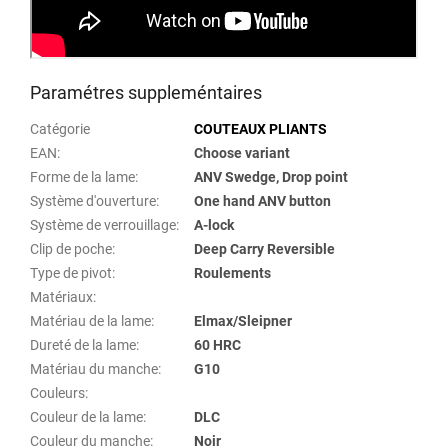
Paramétres suppleméntaires
Catégorie
COUTEAUX PLIANTS
EAN
:
Choose variant
Forme de la lame
:
ANV Swedge, Drop point
Système d'ouverture
:
One hand ANV button
Système de verrouillage
:
A-lock
Clip de poche
:
Deep Carry Reversible
Type de pivot
:
Roulements
Matériaux
:
Matériau de la lame
:
Elmax/Sleipner
Dureté de la lame
:
60 HRC
Matériau du manche
:
G10
Couleurs
:
Couleur de la lame
:
DLC
Couleur du manche
:
Noir