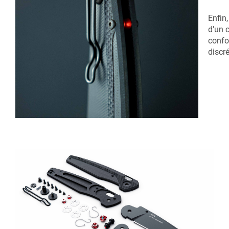
Enfin
d'un 
confor
discré