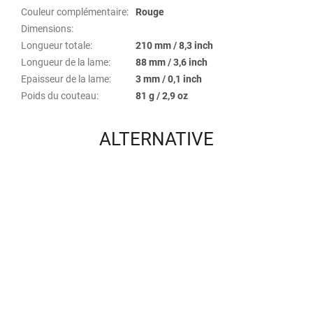
Couleur complémentaire
:
Rouge
Dimensions
:
Longueur totale
:
210 mm / 8,3 inch
Longueur de la lame
:
88 mm / 3,6 inch
Epaisseur de la lame
:
3 mm / 0,1 inch
Poids du couteau
:
81 g / 2,9 oz
ALTERNATIVE