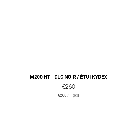
M200 HT - DLC NOIR / ÉTUI KYDEX
€260
Measure
€260 / 1 pcs
price: